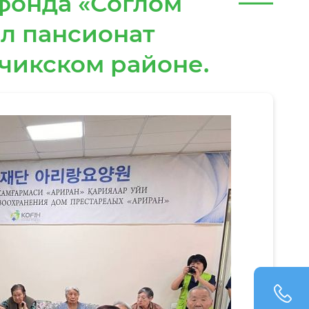
фонда «Соглом
ил пансионат
чикском районе.