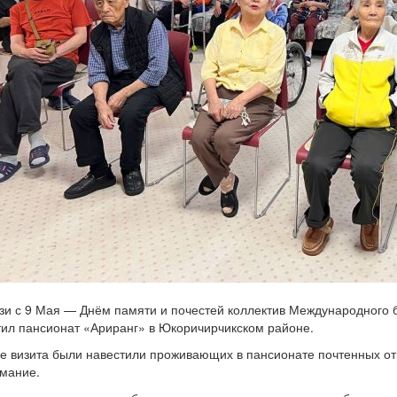
зи с 9 Мая — Днём памяти и почестей коллектив Международного 
тил пансионат «Ариранг» в Юкоричирчикском районе.
де визита были навестили проживающих в пансионате почтенных от
имание.