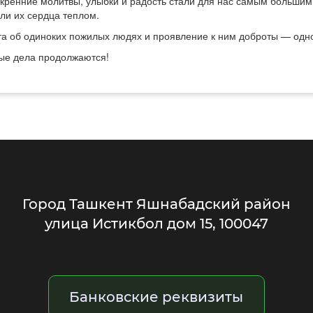
скренние молитвы, улыбки и радость стали для нас самым большим
ли их сердца теплом.
та об одиноких пожилых людях и проявление к ним доброты — одн
ые дела продолжаются!
Город Ташкент Яшнабадский район
улица Истикбол дом 15, 100047
Банковские реквизиты