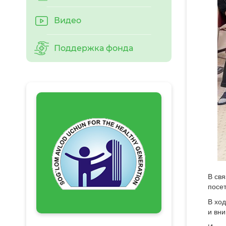
Видео
Поддержка фонда
В свя
посе
В хо
и вн