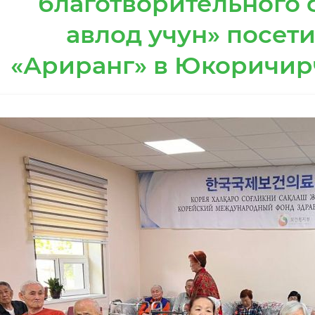
благотворительного 
авлод учун» посет
«Ариранг» в Юкоричир