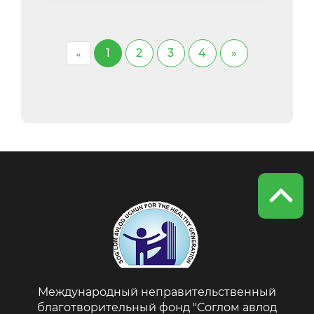
«
1
2
3
4
»
Международный неправительственный
благотворительный фонд "Соглом авлод