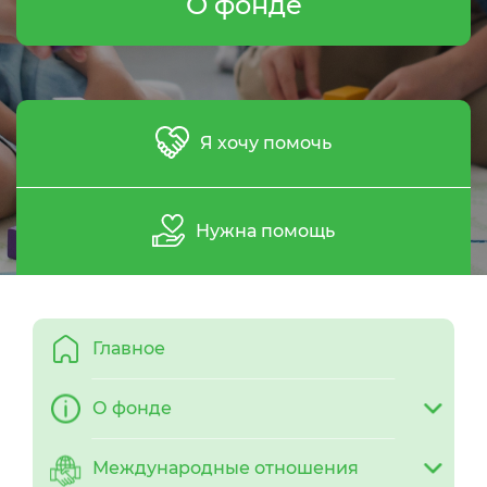
О фонде
Я хочу помочь
Нужна помощь
Главное
О фонде
Международные отношения