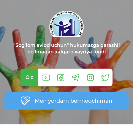
"Sog'lom avlod uchun" hukumatga qarashli
bo'lmagan xalqaro xayriya fondi
O'z
Men yordam bermoqchiman