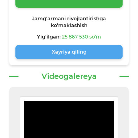
Jamg'armani rivojlantirishga
ko'maklashish
Yig'ilgan:
25 867 530 so'm
Xayriya qiling
Videogalereya