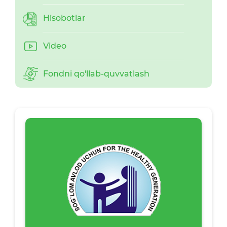
Hisobotlar
Video
Fondni qo'llab-quvvatlash