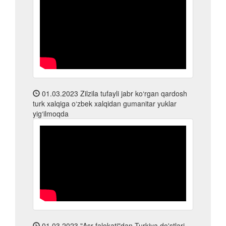
01.03.2023
Zilzila tufayli jabr ko‘rgan qardosh
turk xalqiga o‘zbek xalqidan gumanitar yuklar
yig‘ilmoqda
01.03.2023
"Asr falokati"dan Turkiya do'stlari