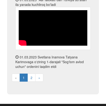
ila yanada kuchliroq bo'ladi
01.03.2023
Svetlana Inamova Tatyana
Karimovaga o‘zining 1-darajali "Sog‘lom avlod
uchun" ordenini taqdim etdi
«
1
2
»