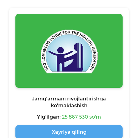
Jamg'armani rivojlantirishga
ko'maklashish
Yig'ilgan:
25 867 530 so'm
Xayriya qiling