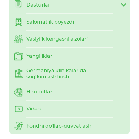
Dasturlar
Salomatlik poyezdi
Vasiylik kengashi a'zolari
Yangiliklar
Germaniya klinikalarida
sog‘lomlashtirish
Hisobotlar
Video
Fondni qo'llab-quvvatlash