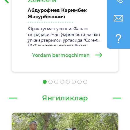
2026-04-15
Абдурофиев Каримбек
Жасурбекович
Юрак туғма нуқсони. Фалло
тетрадаси. Чап ўмров ости ва чап
ўпка артерияси ўртасида “Core-tax
№4” синтетик протез билан
анастамоз қўйиш. Жаррохлик
Yordam bermoqchiman
амалиёти
29.02.2026 йилда
Самарқанд вилоят болалар кўп
тармоқли тиббиёт марказида
муваффақиятли амалга
оширилди.
Янгиликлар