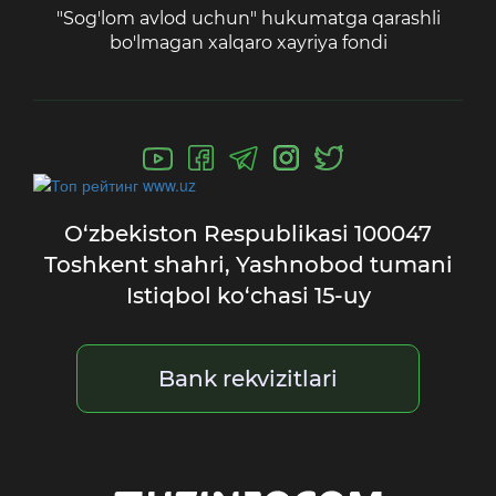
"Sog'lom avlod uchun" hukumatga qarashli
bo'lmagan xalqaro xayriya fondi
O‘zbekiston Respublikasi
100047
Toshkent shahri,
Yashnobod tumani
Istiqbol ko‘chasi 15-uy
Bank rekvizitlari