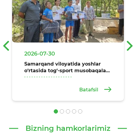
‹
›
2026-07-30
Samarqand viloyatida yoshlar
o‘rtasida tog‘-sport musobaqalari
o‘tkazildi
Batafsil
Bizning hamkorlarimiz