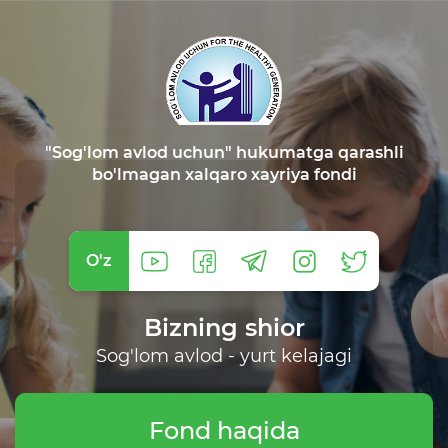
"Sog'lom avlod uchun" hukumatga qarashli
bo'lmagan xalqaro xayriya fondi
O'z
Bizning shior
Sog'lom avlod - yurt kelajagi
Fond haqida