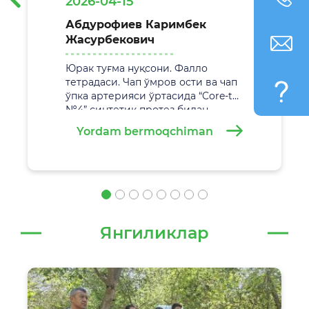
2026-04-15
Абдурофиев Каримбек
Жасурбекович
Юрак туғма нуқсони. Фалло
тетрадаси. Чап ўмров ости ва чап
ўпка артерияси ўртасида “Core-tax
№4” синтетик протез билан
анастамоз қўйиш. Жаррохлик
Yordam bermoqchiman
амалиёти
29.02.2026 йилда
Самарқанд вилоят болалар кўп
тармоқли тиббиёт марказида
муваффақиятли амалга
оширилди.
Янгиликлар