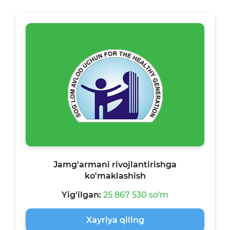
Jamg'armani rivojlantirishga
ko'maklashish
Yig'ilgan:
25 867 530 so'm
Xayriya qiling