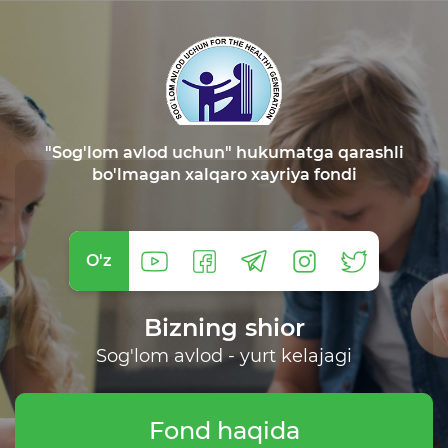
"Sog'lom avlod uchun" hukumatga qarashli
bo'lmagan xalqaro xayriya fondi
O'z
Bizning shior
Sog'lom avlod - yurt kelajagi
Fond haqida