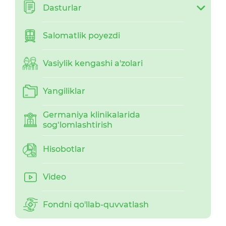
Dasturlar
Salomatlik poyezdi
Vasiylik kengashi a'zolari
Yangiliklar
Germaniya klinikalarida
sog‘lomlashtirish
Hisobotlar
Video
Fondni qo'llab-quvvatlash