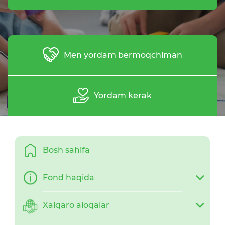
Men yordam bermoqchiman
Yordam kerak
Bosh sahifa
Fond haqida
Xalqaro aloqalar