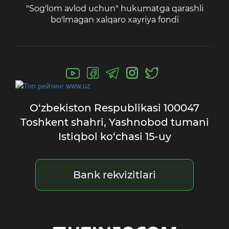
"Sog'lom avlod uchun" hukumatga qarashli
bo'lmagan xalqaro xayriya fondi
O‘zbekiston Respublikasi
100047
Toshkent shahri,
Yashnobod tumani
Istiqbol ko‘chasi 15-uy
Bank rekvizitlari