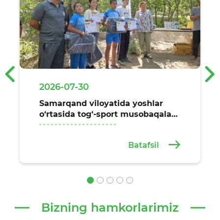
‹
›
2026-07-30
Samarqand viloyatida yoshlar
o‘rtasida tog‘-sport musobaqalari
o‘tkazildi
Batafsil
Bizning hamkorlarimiz