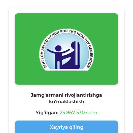
Jamg'armani rivojlantirishga
ko'maklashish
Yig'ilgan:
25 867 530 so'm
Xayriya qiling