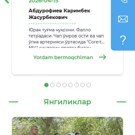
2026-04-15
Абдурофиев Каримбек
Жасурбекович
Юрак туғма нуқсони. Фалло
тетрадаси. Чап ўмров ости ва чап
ўпка артерияси ўртасида “Core-tax
№4” синтетик протез билан
анастамоз қўйиш. Жаррохлик
Yordam bermoqchiman
амалиёти
29.02.2026 йилда
Самарқанд вилоят болалар кўп
тармоқли тиббиёт марказида
муваффақиятли амалга
оширилди.
Янгиликлар