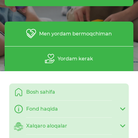
Men yordam bermoqchiman
Yordam kerak
Bosh sahifa
Fond haqida
Xalqaro aloqalar