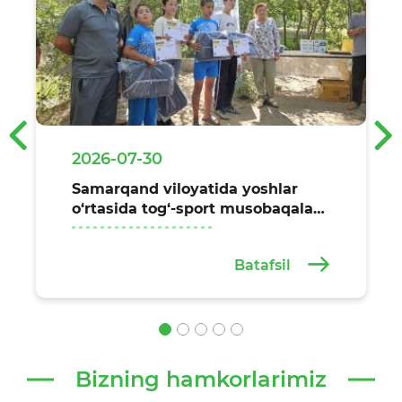
‹
›
2026-07-30
Samarqand viloyatida yoshlar
o‘rtasida tog‘-sport musobaqalari
o‘tkazildi
Batafsil
Bizning hamkorlarimiz