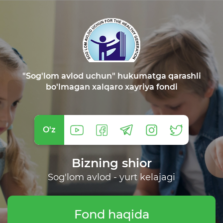
"Sog'lom avlod uchun" hukumatga qarashli
bo'lmagan xalqaro xayriya fondi
O'z
Bizning shior
Sog'lom avlod - yurt kelajagi
Fond haqida