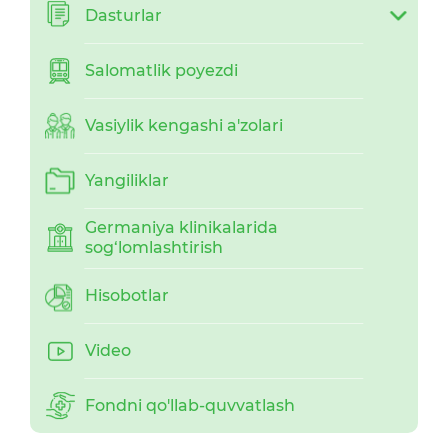
Dasturlar
Salomatlik poyezdi
Vasiylik kengashi a'zolari
Yangiliklar
Germaniya klinikalarida
sog‘lomlashtirish
Hisobotlar
Video
Fondni qo'llab-quvvatlash