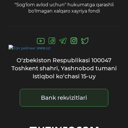
"Sog'lom avlod uchun" hukumatga qarashli
bo'lmagan xalqaro xayriya fondi
O‘zbekiston Respublikasi
100047
Toshkent shahri,
Yashnobod tumani
Istiqbol ko‘chasi 15-uy
Bank rekvizitlari