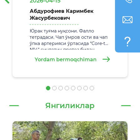
2026-04-15
Абдурофиев Каримбек
Жасурбекович
Юрак туғма нуқсони. Фалло
тетрадаси. Чап ўмров ости ва чап
ўпка артерияси ўртасида “Core-tax
№4” синтетик протез билан
анастамоз қўйиш. Жаррохлик
Yordam bermoqchiman
амалиёти
29.02.2026 йилда
Самарқанд вилоят болалар кўп
тармоқли тиббиёт марказида
муваффақиятли амалга
оширилди.
Янгиликлар