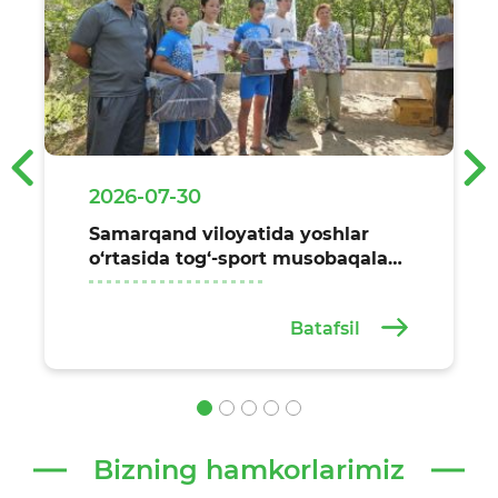
‹
›
2026-07-30
Samarqand viloyatida yoshlar
o‘rtasida tog‘-sport musobaqalari
o‘tkazildi
Batafsil
Bizning hamkorlarimiz