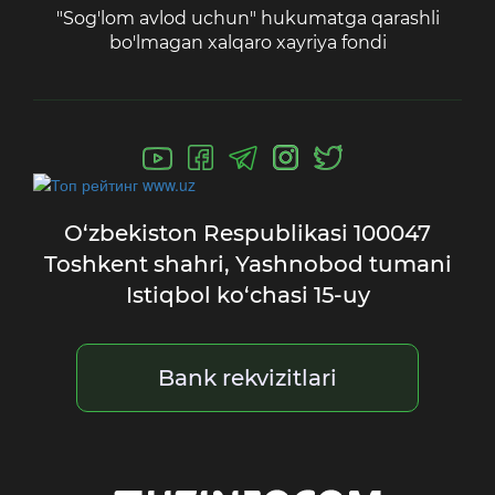
"Sog'lom avlod uchun" hukumatga qarashli
bo'lmagan xalqaro xayriya fondi
O‘zbekiston Respublikasi
100047
Toshkent shahri,
Yashnobod tumani
Istiqbol ko‘chasi 15-uy
Bank rekvizitlari