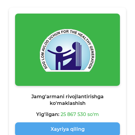
Jamg'armani rivojlantirishga
ko'maklashish
Yig'ilgan:
25 867 530 so'm
Xayriya qiling