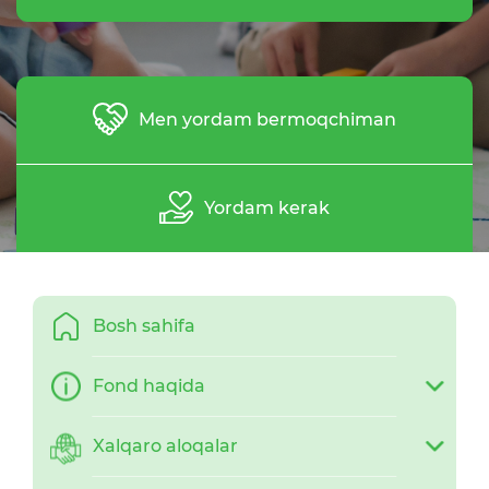
Men yordam bermoqchiman
Yordam kerak
Bosh sahifa
Fond haqida
Xalqaro aloqalar