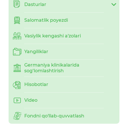
Dasturlar
Salomatlik poyezdi
Vasiylik kengashi a'zolari
Yangiliklar
Germaniya klinikalarida
sog‘lomlashtirish
Hisobotlar
Video
Fondni qo'llab-quvvatlash