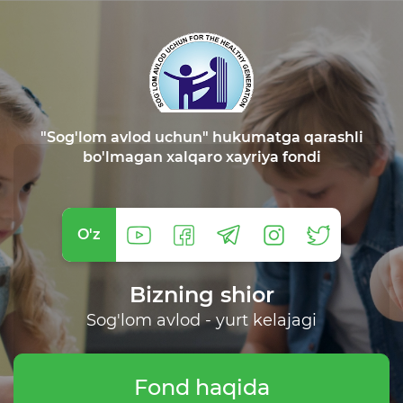
"Sog'lom avlod uchun" hukumatga qarashli
bo'lmagan xalqaro xayriya fondi
O'z
Bizning shior
Sog'lom avlod - yurt kelajagi
Fond haqida