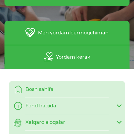
Men yordam bermoqchiman
Yordam kerak
Bosh sahifa
Fond haqida
Xalqaro aloqalar