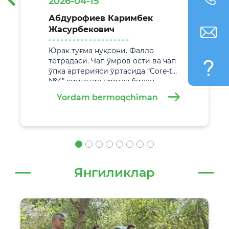
2026-04-15
Абдурофиев Каримбек
Жасурбекович
Юрак туғма нуқсони. Фалло
тетрадаси. Чап ўмров ости ва чап
ўпка артерияси ўртасида “Core-tax
№4” синтетик протез билан
анастамоз қўйиш. Жаррохлик
Yordam bermoqchiman
амалиёти
29.02.2026 йилда
Самарқанд вилоят болалар кўп
тармоқли тиббиёт марказида
муваффақиятли амалга
оширилди.
Янгиликлар