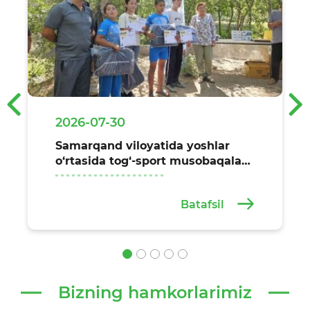
‹
›
2026-07-30
Samarqand viloyatida yoshlar
o‘rtasida tog‘-sport musobaqalari
o‘tkazildi
Batafsil
Bizning hamkorlarimiz