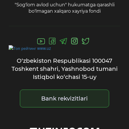
"Sog'lom avlod uchun" hukumatga qarashli
bo'lmagan xalqaro xayriya fondi
O‘zbekiston Respublikasi
100047
Toshkent shahri,
Yashnobod tumani
Istiqbol ko‘chasi 15-uy
Bank rekvizitlari