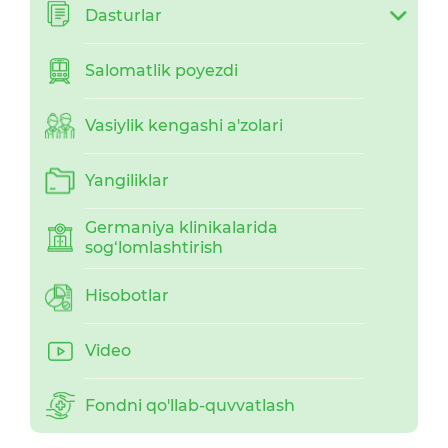
Dasturlar
Salomatlik poyezdi
Vasiylik kengashi a'zolari
Yangiliklar
Germaniya klinikalarida
sog‘lomlashtirish
Hisobotlar
Video
Fondni qo'llab-quvvatlash