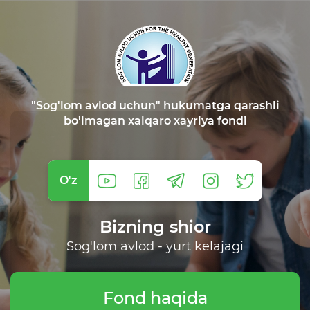
"Sog'lom avlod uchun" hukumatga qarashli
bo'lmagan xalqaro xayriya fondi
O'z
Bizning shior
Sog'lom avlod - yurt kelajagi
Fond haqida