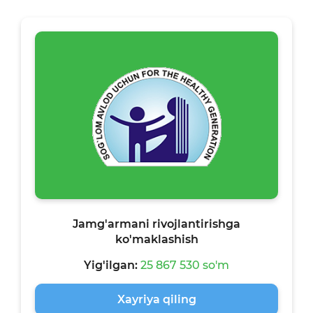
Jamg'armani rivojlantirishga
ko'maklashish
Yig'ilgan:
25 867 530 so'm
Xayriya qiling