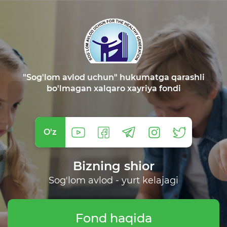
"Sog'lom avlod uchun" hukumatga qarashli
bo'lmagan xalqaro xayriya fondi
O'z
Bizning shior
Sog'lom avlod - yurt kelajagi
Fond haqida