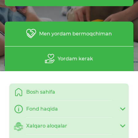
Men yordam bermoqchiman
Yordam kerak
Bosh sahifa
Fond haqida
Xalqaro aloqalar