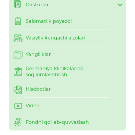
Dasturlar
Salomatlik poyezdi
Vasiylik kengashi a'zolari
Yangiliklar
Germaniya klinikalarida
sog‘lomlashtirish
Hisobotlar
Video
Fondni qo'llab-quvvatlash