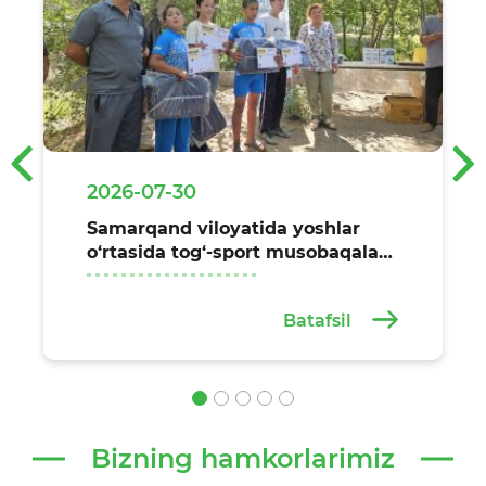
‹
›
2026-07-30
Samarqand viloyatida yoshlar
o‘rtasida tog‘-sport musobaqalari
o‘tkazildi
Batafsil
Bizning hamkorlarimiz