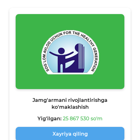
Jamg'armani rivojlantirishga
ko'maklashish
Yig'ilgan:
25 867 530 so'm
Xayriya qiling