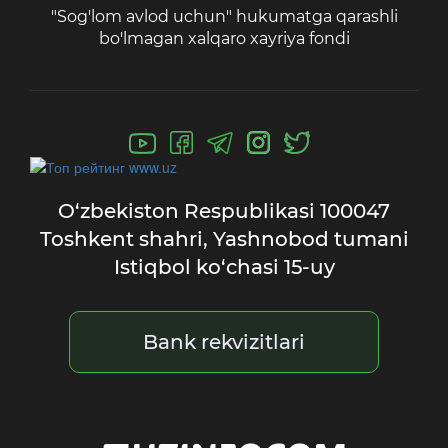
"Sog'lom avlod uchun" hukumatga qarashli
bo'lmagan xalqaro xayriya fondi
O‘zbekiston Respublikasi
100047
Toshkent shahri,
Yashnobod tumani
Istiqbol ko‘chasi 15-uy
Bank rekvizitlari