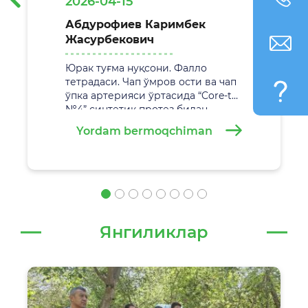
2026-04-15
Абдурофиев Каримбек
Жасурбекович
Юрак туғма нуқсони. Фалло
тетрадаси. Чап ўмров ости ва чап
ўпка артерияси ўртасида “Core-tax
№4” синтетик протез билан
анастамоз қўйиш. Жаррохлик
Yordam bermoqchiman
амалиёти
29.02.2026 йилда
Самарқанд вилоят болалар кўп
тармоқли тиббиёт марказида
муваффақиятли амалга
оширилди.
Янгиликлар