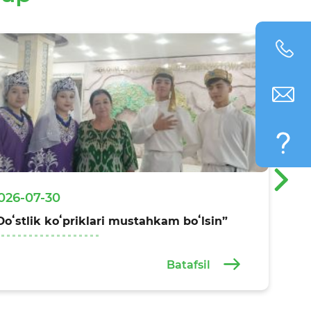
›
026-07-30
Doʻstlik koʻpriklari mustahkam boʻlsin”
Batafsil