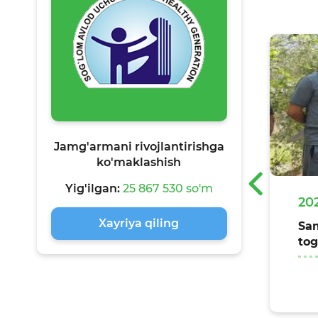
Jamg'armani rivojlantirishga
ko'maklashish
‹
Yig'ilgan:
25 867 530 so'm
-07-28
20
Xayriya qiling
lom tan — sog‘lom tafakkur shiori
Sam
da Xalqaro do‘stlik kuniga
tog
ishlangan tadbir Buxoro shahrida
zildi
Batafsil