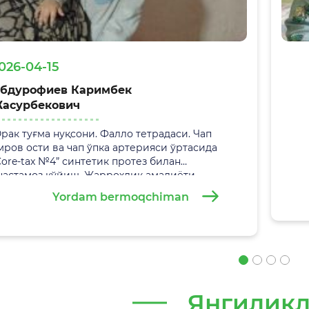
026-04-15
бдурофиев Каримбек
асурбекович
рак туғма нуқсони. Фалло тетрадаси. Чап
мров ости ва чап ўпка артерияси ўртасида
Core-tax №4” синтетик протез билан
настамоз қўйиш. Жаррохлик амалиёти
9.02.2026 йилда
Самарқанд вилоят болалар
Yordam bermoqchiman
ўп тармоқли тиббиёт марказида
уваффақиятли амалга оширилди.
Янгилик