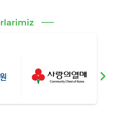
rlarimiz
›