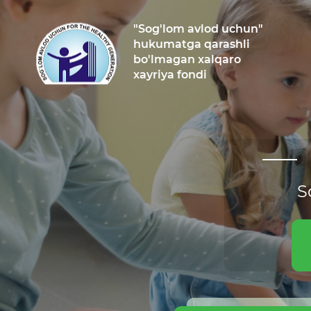
"Sog'lom avlod uchun"
hukumatga qarashli
bo'lmagan xalqaro
xayriya fondi
S