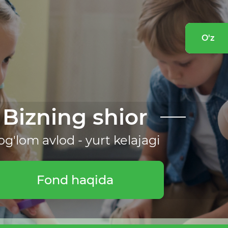
O'z
Bizning shior
og'lom avlod - yurt kelajagi
Fond haqida