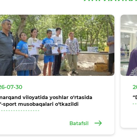
26-07-30
2
arqand viloyatida yoshlar o‘rtasida
“
‘-sport musobaqalari o‘tkazildi
Batafsil