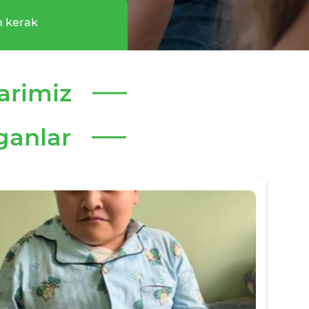
 kerak
arimiz
ganlar