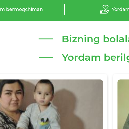
am bermoqchiman
Yordam
Bizning bolal
Yordam beril