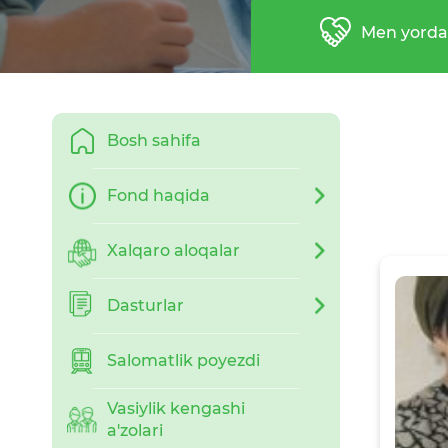
Men yord
Bosh sahifa
Fond haqida
Xalqaro aloqalar
Dasturlar
Salomatlik poyezdi
Vasiylik kengashi
a'zolari