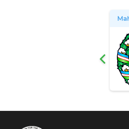
Mah
‹