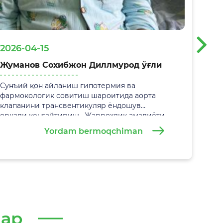
›
2026-04-15
Жуманов Сохибжон Диллмурод ўғли
Сунъий қон айланиш гипотермия ва
фармокологик совитиш шароитида аорта
клапанини трансвентикуляр ёндошув
орқали кенгайтириш. Жаррохлик амалиёти
05.03.2026 йилда
Самарқанд вилоят болалар
Yordam bermoqchiman
кўп тармоқли тиббиёт марказида
муваффақиятли амалга оширилди.
лар