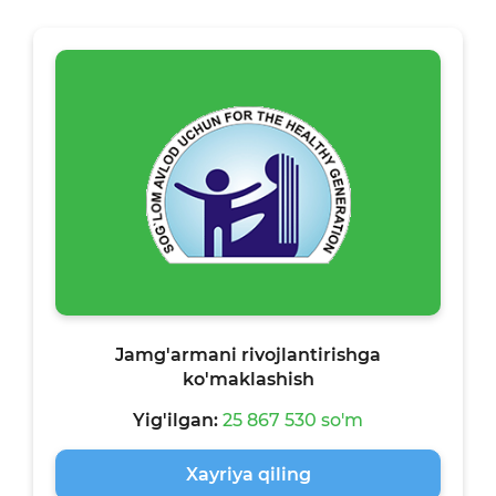
Jamg'armani rivojlantirishga
ko'maklashish
Yig'ilgan:
25 867 530 so'm
Xayriya qiling