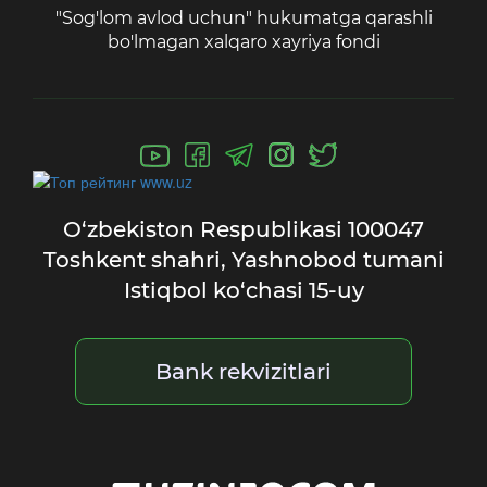
"Sog'lom avlod uchun" hukumatga qarashli
bo'lmagan xalqaro xayriya fondi
O‘zbekiston Respublikasi
100047
Toshkent shahri,
Yashnobod tumani
Istiqbol ko‘chasi 15-uy
Bank rekvizitlari