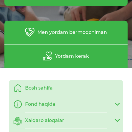
Men yordam bermoqchiman
Yordam kerak
Bosh sahifa
Fond haqida
Xalqaro aloqalar