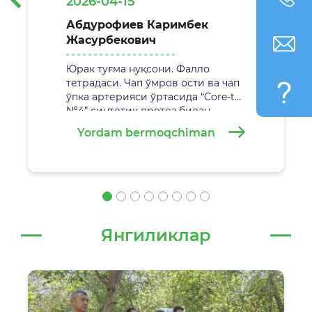
2026-04-15
Абдурофиев Каримбек
Жасурбекович
Юрак туғма нуқсони. Фалло
тетрадаси. Чап ўмров ости ва чап
ўпка артерияси ўртасида “Core-tax
№4” синтетик протез билан
анастамоз қўйиш. Жаррохлик
Yordam bermoqchiman
амалиёти
29.02.2026 йилда
Самарқанд вилоят болалар кўп
тармоқли тиббиёт марказида
муваффақиятли амалга
оширилди.
Янгиликлар