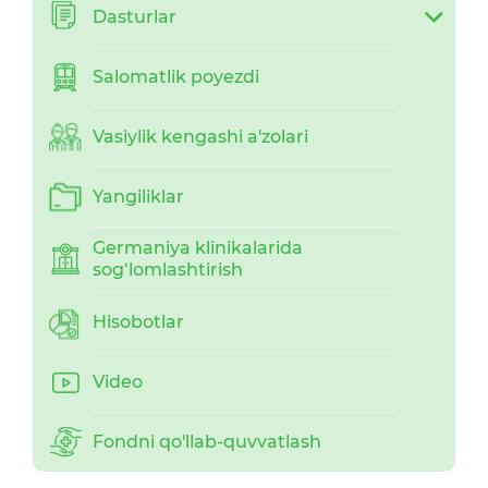
Dasturlar
Salomatlik poyezdi
Vasiylik kengashi a'zolari
Yangiliklar
Germaniya klinikalarida
sog‘lomlashtirish
Hisobotlar
Video
Fondni qo'llab-quvvatlash