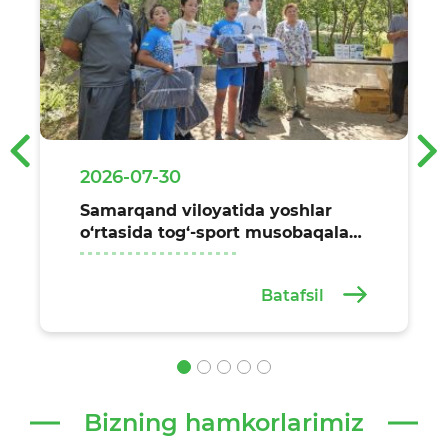
‹
›
2026-07-30
Samarqand viloyatida yoshlar
o‘rtasida tog‘-sport musobaqalari
o‘tkazildi
Batafsil
Bizning hamkorlarimiz