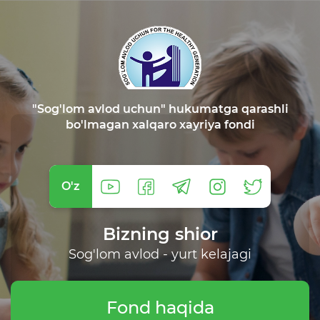
"Sog'lom avlod uchun" hukumatga qarashli
bo'lmagan xalqaro xayriya fondi
O'z
Bizning shior
Sog'lom avlod - yurt kelajagi
Fond haqida