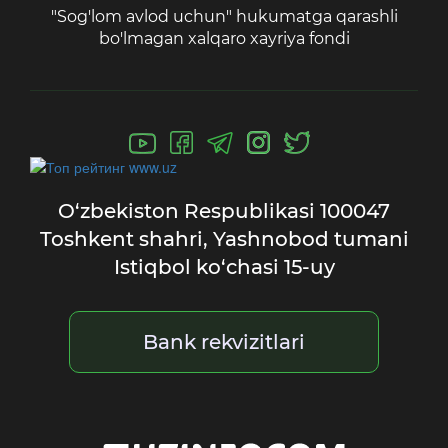
"Sog'lom avlod uchun" hukumatga qarashli
bo'lmagan xalqaro xayriya fondi
O‘zbekiston Respublikasi
100047
Toshkent shahri,
Yashnobod tumani
Istiqbol ko‘chasi 15-uy
Bank rekvizitlari