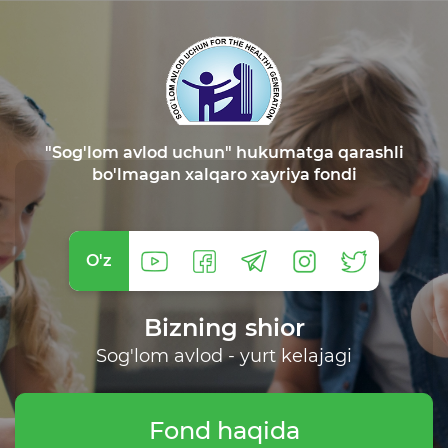
"Sog'lom avlod uchun" hukumatga qarashli
bo'lmagan xalqaro xayriya fondi
O'z
Bizning shior
Sog'lom avlod - yurt kelajagi
Fond haqida