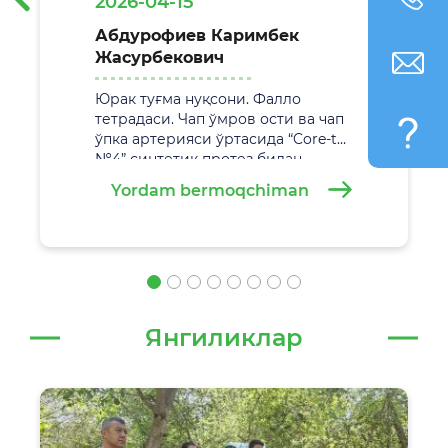
2026-04-15
Абдурофиев Каримбек
Жасурбекович
Юрак туғма нуқсони. Фалло
тетрадаси. Чап ўмров ости ва чап
ўпка артерияси ўртасида “Core-tax
№4” синтетик протез билан
анастамоз қўйиш. Жаррохлик
Yordam bermoqchiman
амалиёти
29.02.2026 йилда
Самарқанд вилоят болалар кўп
тармоқли тиббиёт марказида
муваффақиятли амалга
оширилди.
Янгиликлар