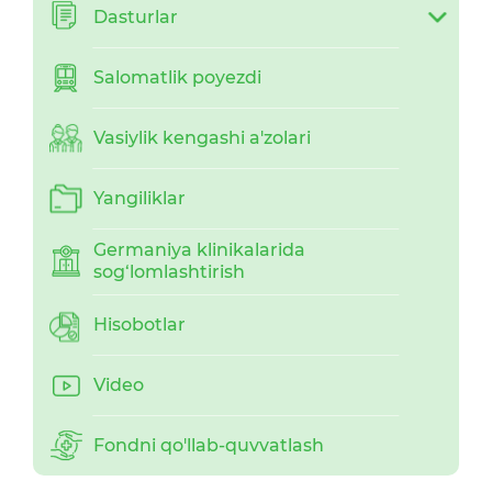
Dasturlar
Salomatlik poyezdi
Vasiylik kengashi a'zolari
Yangiliklar
Germaniya klinikalarida
sog‘lomlashtirish
Hisobotlar
Video
Fondni qo'llab-quvvatlash