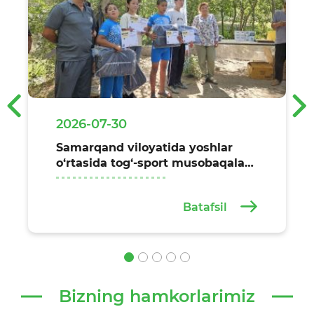
‹
›
2026-07-30
Samarqand viloyatida yoshlar
o‘rtasida tog‘-sport musobaqalari
o‘tkazildi
Batafsil
Bizning hamkorlarimiz