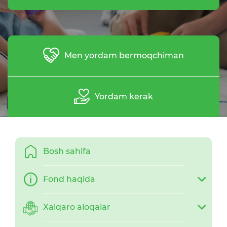
Men yordam bermoqchiman
Yordam kerak
Bosh sahifa
Fond haqida
Xalqaro aloqalar