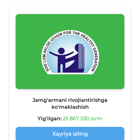
Jamg'armani rivojlantirishga
ko'maklashish
Yig'ilgan:
25 867 530 so'm
Xayriya qiling