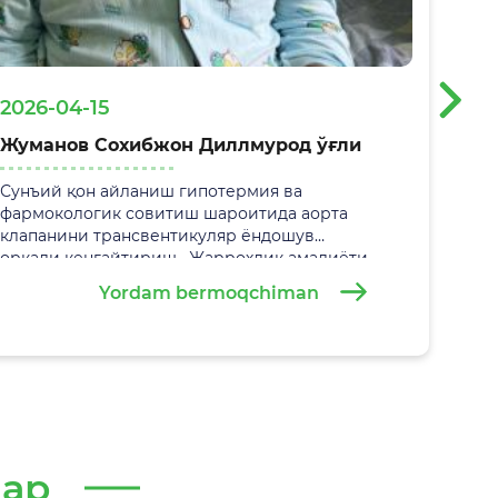
›
2026-04-15
Жуманов Сохибжон Диллмурод ўғли
Сунъий қон айланиш гипотермия ва
фармокологик совитиш шароитида аорта
клапанини трансвентикуляр ёндошув
орқали кенгайтириш. Жаррохлик амалиёти
05.03.2026 йилда
Самарқанд вилоят болалар
Yordam bermoqchiman
кўп тармоқли тиббиёт марказида
муваффақиятли амалга оширилди.
лар