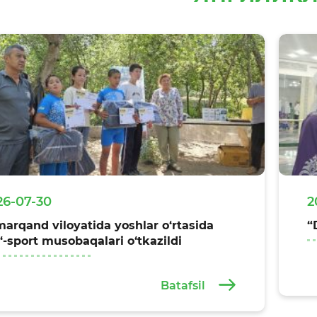
26-07-30
2
arqand viloyatida yoshlar o‘rtasida
“
‘-sport musobaqalari o‘tkazildi
Batafsil