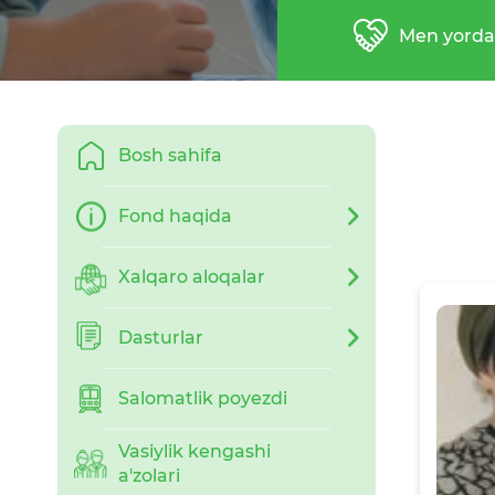
Men yord
Bosh sahifa
Fond haqida
Xalqaro aloqalar
Dasturlar
Salomatlik poyezdi
Vasiylik kengashi
a'zolari