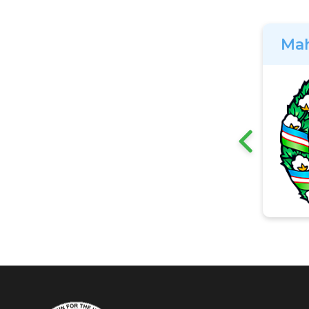
Mah
‹