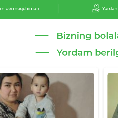
am bermoqchiman
Yordam
Bizning bolal
Yordam beril