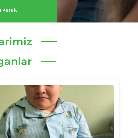
 kerak
arimiz
ganlar