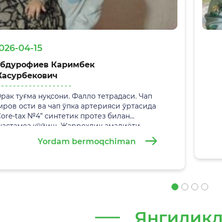
026-04-15
бдурофиев Каримбек
асурбекович
рак туғма нуқсони. Фалло тетрадаси. Чап
мров ости ва чап ўпка артерияси ўртасида
Core-tax №4” синтетик протез билан
настамоз қўйиш. Жаррохлик амалиёти
9.02.2026 йилда
Самарқанд вилоят болалар
Yordam bermoqchiman
ўп тармоқли тиббиёт марказида
уваффақиятли амалга оширилди.
Янгилик