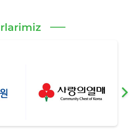
rlarimiz
›