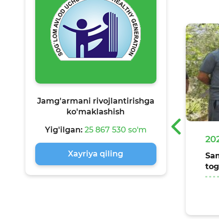
Jamg'armani rivojlantirishga
ko'maklashish
‹
Yig'ilgan:
25 867 530 so'm
-07-28
20
Xayriya qiling
lom tan — sog‘lom tafakkur shiori
Sam
da Xalqaro do‘stlik kuniga
tog
ishlangan tadbir Buxoro shahrida
zildi
Batafsil