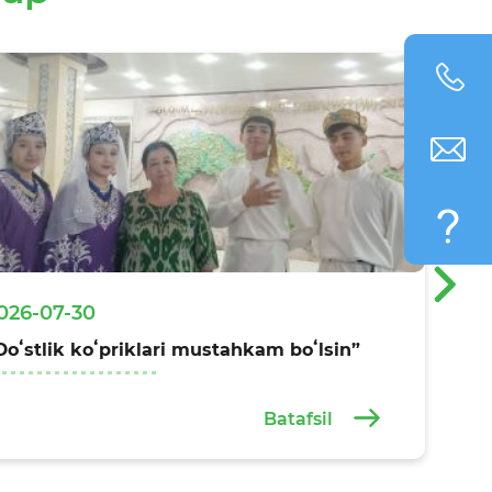
›
026-07-30
Doʻstlik koʻpriklari mustahkam boʻlsin”
Batafsil