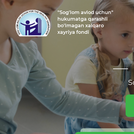
"Sog'lom avlod uchun"
hukumatga qarashli
bo'lmagan xalqaro
xayriya fondi
S