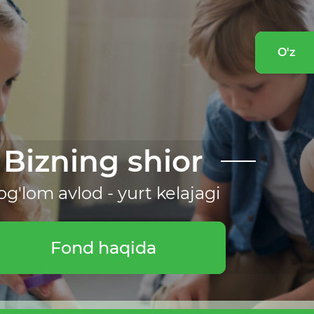
O'z
Bizning shior
og'lom avlod - yurt kelajagi
Fond haqida