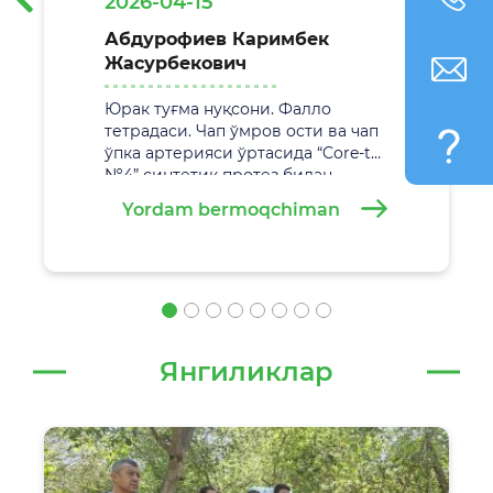
2026-04-15
Абдурофиев Каримбек
Жасурбекович
Юрак туғма нуқсони. Фалло
тетрадаси. Чап ўмров ости ва чап
ўпка артерияси ўртасида “Core-tax
№4” синтетик протез билан
анастамоз қўйиш. Жаррохлик
Yordam bermoqchiman
амалиёти
29.02.2026 йилда
Самарқанд вилоят болалар кўп
тармоқли тиббиёт марказида
муваффақиятли амалга
оширилди.
Янгиликлар