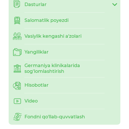
Dasturlar
Salomatlik poyezdi
Vasiylik kengashi a'zolari
Yangiliklar
Germaniya klinikalarida
sog‘lomlashtirish
Hisobotlar
Video
Fondni qo'llab-quvvatlash