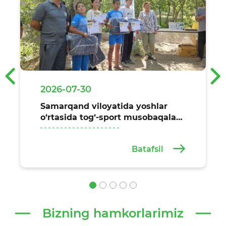
‹
›
2026-07-30
Samarqand viloyatida yoshlar
o‘rtasida tog‘-sport musobaqalari
o‘tkazildi
Batafsil
Bizning hamkorlarimiz