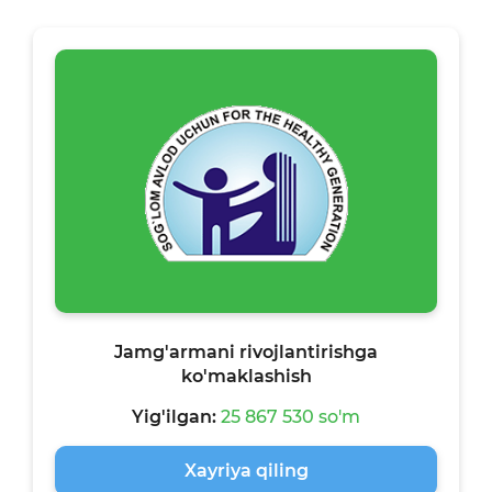
Jamg'armani rivojlantirishga
ko'maklashish
Yig'ilgan:
25 867 530 so'm
Xayriya qiling