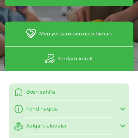
Men yordam bermoqchiman
Yordam kerak
Bosh sahifa
Fond haqida
Xalqaro aloqalar