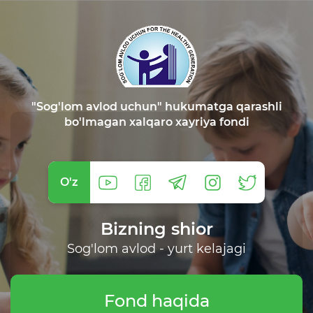
"Sog'lom avlod uchun" hukumatga qarashli
bo'lmagan xalqaro xayriya fondi
O'z
Bizning shior
Sog'lom avlod - yurt kelajagi
Fond haqida