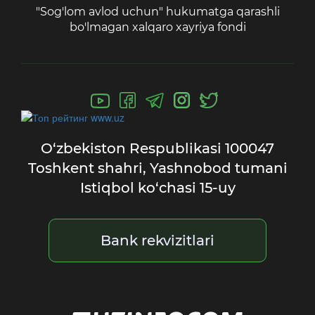
"Sog'lom avlod uchun" hukumatga qarashli
bo'lmagan xalqaro xayriya fondi
O‘zbekiston Respublikasi
100047
Toshkent shahri,
Yashnobod tumani
Istiqbol ko‘chasi 15-uy
Bank rekvizitlari