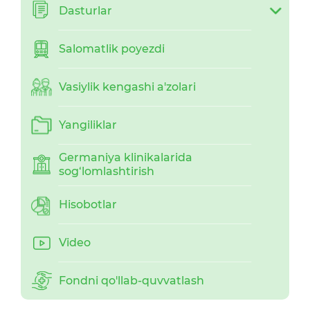
Dasturlar
Salomatlik poyezdi
Vasiylik kengashi a'zolari
Yangiliklar
Germaniya klinikalarida
sog‘lomlashtirish
Hisobotlar
Video
Fondni qo'llab-quvvatlash