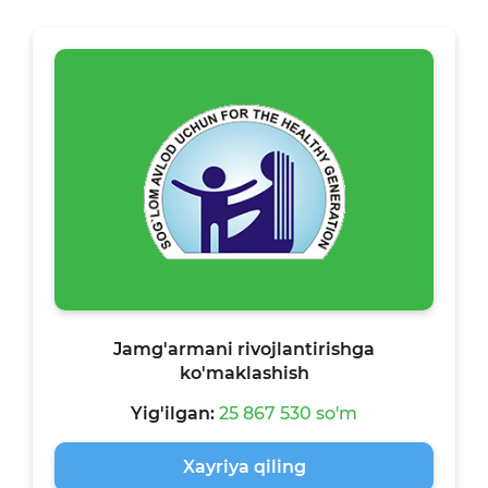
Jamg'armani rivojlantirishga
ko'maklashish
Yig'ilgan:
25 867 530 so'm
Xayriya qiling