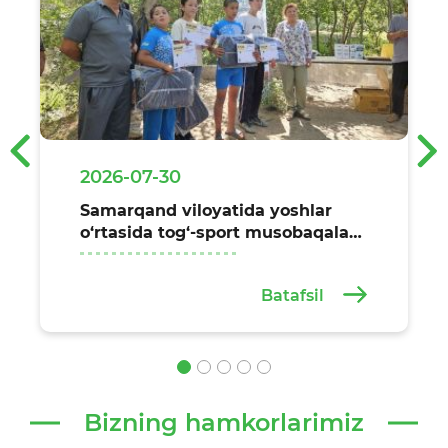
‹
›
2026-07-30
Samarqand viloyatida yoshlar
o‘rtasida tog‘-sport musobaqalari
o‘tkazildi
Batafsil
Bizning hamkorlarimiz