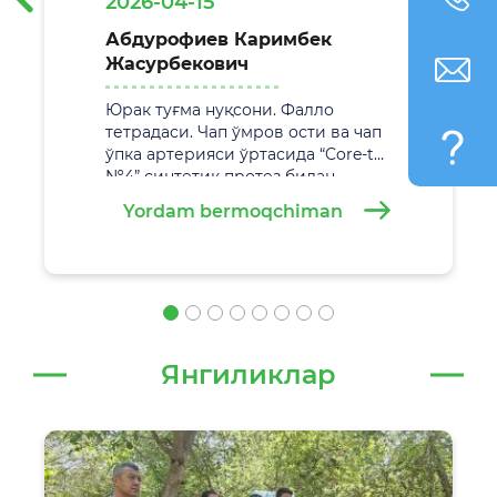
2026-04-15
Абдурофиев Каримбек
Жасурбекович
Юрак туғма нуқсони. Фалло
тетрадаси. Чап ўмров ости ва чап
ўпка артерияси ўртасида “Core-tax
№4” синтетик протез билан
анастамоз қўйиш. Жаррохлик
Yordam bermoqchiman
амалиёти
29.02.2026 йилда
Самарқанд вилоят болалар кўп
тармоқли тиббиёт марказида
муваффақиятли амалга
оширилди.
Янгиликлар