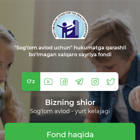
"Sog'lom avlod uchun" hukumatga qarashli
bo'lmagan xalqaro xayriya fondi
O'z
Bizning shior
Sog'lom avlod - yurt kelajagi
Fond haqida