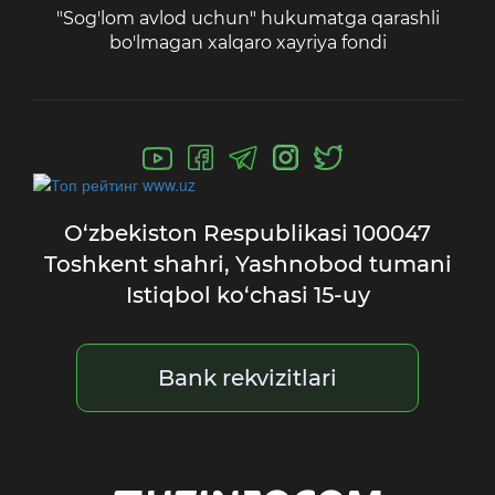
"Sog'lom avlod uchun" hukumatga qarashli
bo'lmagan xalqaro xayriya fondi
O‘zbekiston Respublikasi
100047
Toshkent shahri,
Yashnobod tumani
Istiqbol ko‘chasi 15-uy
Bank rekvizitlari