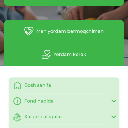
Men yordam bermoqchiman
Yordam kerak
Bosh sahifa
Fond haqida
Xalqaro aloqalar