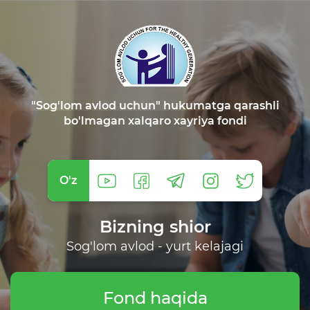
"Sog'lom avlod uchun" hukumatga qarashli
bo'lmagan xalqaro xayriya fondi
O'z
Bizning shior
Sog'lom avlod - yurt kelajagi
Fond haqida