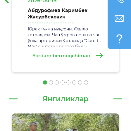
2026-04-15
Абдурофиев Каримбек
Жасурбекович
Юрак туғма нуқсони. Фалло
тетрадаси. Чап ўмров ости ва чап
ўпка артерияси ўртасида “Core-tax
№4” синтетик протез билан
анастамоз қўйиш. Жаррохлик
Yordam bermoqchiman
амалиёти
29.02.2026 йилда
Самарқанд вилоят болалар кўп
тармоқли тиббиёт марказида
муваффақиятли амалга
оширилди.
Янгиликлар