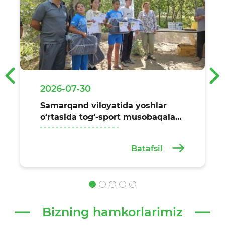
‹
›
2026-07-30
Samarqand viloyatida yoshlar
o‘rtasida tog‘-sport musobaqalari
o‘tkazildi
Batafsil
Bizning hamkorlarimiz