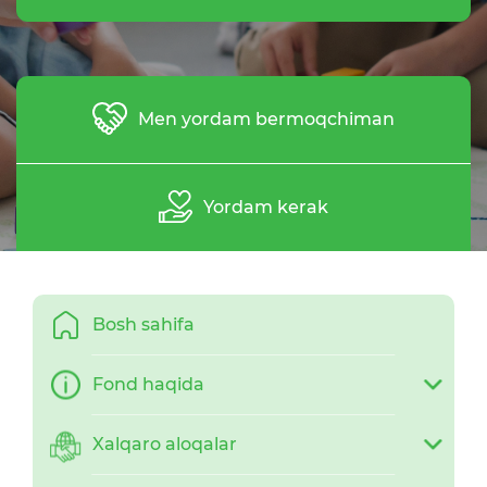
Men yordam bermoqchiman
Yordam kerak
Bosh sahifa
Fond haqida
Xalqaro aloqalar