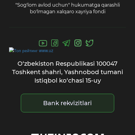
"Sog'lom avlod uchun" hukumatga qarashli
bo'lmagan xalqaro xayriya fondi
O‘zbekiston Respublikasi
100047
Toshkent shahri,
Yashnobod tumani
Istiqbol ko‘chasi 15-uy
Bank rekvizitlari