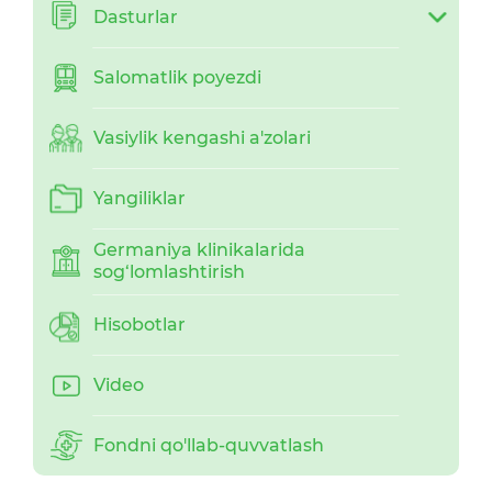
Dasturlar
Salomatlik poyezdi
Vasiylik kengashi a'zolari
Yangiliklar
Germaniya klinikalarida
sog‘lomlashtirish
Hisobotlar
Video
Fondni qo'llab-quvvatlash